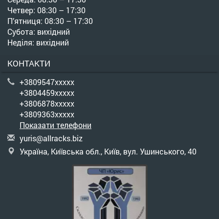
Четвер: 08:30 – 17:30
П’ятниця: 08:30 – 17:30
Субота: вихідний
Неділя: вихідний
КОНТАКТИ
+3809547xxxxx
+3804459xxxxx
+3806878xxxxx
+3809363xxxxx
Показати телефони
y
uri
s@a
llr
ack
s.b
iz
Україна, Київська обл., Київ, вул. Ушинського, 40