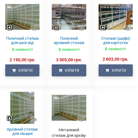
Поличний стелаж
Поличний
Стелажі (шафи)
для шкіл від
архівний стелаж
для картотек
виробника
2128х920х600/5
В наявності
В наявності
В наявності
мет сірий
2 603,00 грн.
2 190,00 грн.
3 905,00 грн.
КУПИТИ
КУПИТИ
КУПИТИ
Архівний стелаж
Металевий
для лікарні
стелаж для архіву