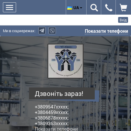
UA
Вхід
Показати телефони
Ми в соцмережах:
Юріс,
ПП
-
виробник
поличних
металевих
стелажів
Дзвоніть зараз!
+3809547xxxxx;
+3804459xxxxx;
+3806878xxxxx;
+3809363xxxxx;
Показати телефони