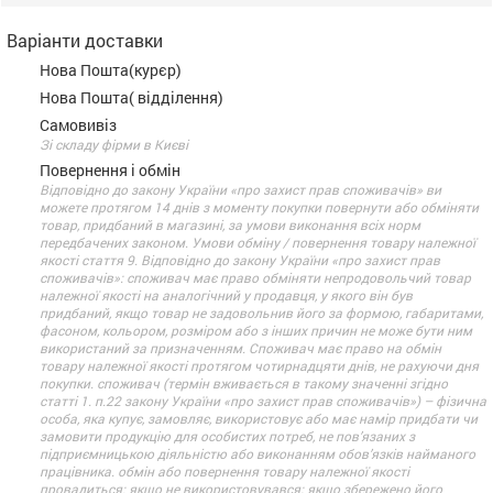
Варіанти доставки
Нова Пошта(курєр)
Нова Пошта( відділення)
Самовивіз
Зі складу фірми в Києві
Повернення і обмін
Відповідно до закону України «про захист прав споживачів» ви
можете протягом 14 днів з моменту покупки повернути або обміняти
товар, придбаний в магазині, за умови виконання всіх норм
передбачених законом. Умови обміну / повернення товару належної
якості стаття 9. Відповідно до закону України «про захист прав
споживачів»: споживач має право обміняти непродовольчий товар
належної якості на аналогічний у продавця, у якого він був
придбаний, якщо товар не задовольнив його за формою, габаритами,
фасоном, кольором, розміром або з інших причин не може бути ним
використаний за призначенням. Споживач має право на обмін
товару належної якості протягом чотирнадцяти днів, не рахуючи дня
покупки. споживач (термін вживається в такому значенні згідно
статті 1. п.22 закону України «про захист прав споживачів») – фізична
особа, яка купує, замовляє, використовує або має намір придбати чи
замовити продукцію для особистих потреб, не пов’язаних з
підприємницькою діяльністю або виконанням обов’язків найманого
працівника. обмін або повернення товару належної якості
провадиться: якщо не використовувався; якщо збережено його