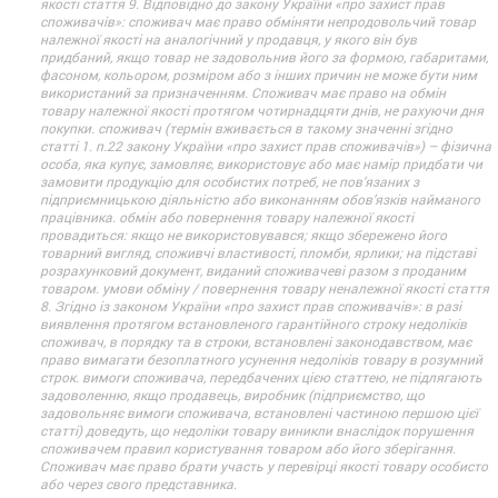
якості стаття 9. Відповідно до закону України «про захист прав
споживачів»: споживач має право обміняти непродовольчий товар
належної якості на аналогічний у продавця, у якого він був
придбаний, якщо товар не задовольнив його за формою, габаритами,
фасоном, кольором, розміром або з інших причин не може бути ним
використаний за призначенням. Споживач має право на обмін
товару належної якості протягом чотирнадцяти днів, не рахуючи дня
покупки. споживач (термін вживається в такому значенні згідно
статті 1. п.22 закону України «про захист прав споживачів») – фізична
особа, яка купує, замовляє, використовує або має намір придбати чи
замовити продукцію для особистих потреб, не пов’язаних з
підприємницькою діяльністю або виконанням обов’язків найманого
працівника. обмін або повернення товару належної якості
провадиться: якщо не використовувався; якщо збережено його
товарний вигляд, споживчі властивості, пломби, ярлики; на підставі
розрахунковий документ, виданий споживачеві разом з проданим
товаром. умови обміну / повернення товару неналежної якості стаття
8. Згідно із законом України «про захист прав споживачів»: в разі
виявлення протягом встановленого гарантійного строку недоліків
споживач, в порядку та в строки, встановлені законодавством, має
право вимагати безоплатного усунення недоліків товару в розумний
строк. вимоги споживача, передбачених цією статтею, не підлягають
задоволенню, якщо продавець, виробник (підприємство, що
задовольняє вимоги споживача, встановлені частиною першою цієї
статті) доведуть, що недоліки товару виникли внаслідок порушення
споживачем правил користування товаром або його зберігання.
Споживач має право брати участь у перевірці якості товару особисто
або через свого представника.