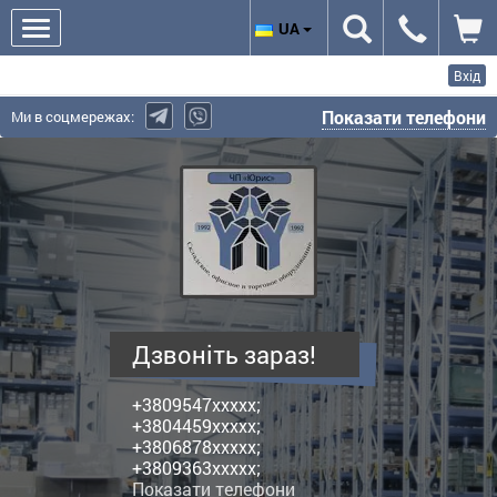
UA
Вхід
Показати телефони
Ми в соцмережах:
Юріс,
ПП
-
виробник
поличних
металевих
стелажів
Дзвоніть зараз!
+3809547xxxxx;
+3804459xxxxx;
+3806878xxxxx;
+3809363xxxxx;
Показати телефони