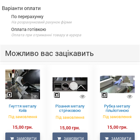
Варіанти оплати
По перерахунку
На розрахунковий рахунок фірми
Оплата готівкою
Оплата при отриманні товару в курєра
Можливо вас зацікавить
Гнуття металу
Різання металу
Рубка металу
Київ
стрічковою
гільйотиною
пилкою
Під замовлення
Під замовлення
Під замовлення
15,00 грн.
15,00 грн.
15,00 грн.
ЗАМОВИТИ
ЗАМОВИТИ
ЗАМОВИТИ