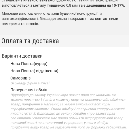
стелажів - з низькою вантажопідйомністю. Такий тип конструкцій
виготовляється з металу товщиною 0,8 мм та є
дешевшим на 10-17%.
Можливе виготовлення стелажів будь-якої конструкції та
вантажопідйомності. Більш детальна інформація - за контактними
номерами телефонів.
Оплата та доставка
Варіанти доставки
Нова Пошта(курєр)
Нова Пошта( відділення)
Самовивіз
Зі складу фірми в Києві
Повернення і обмін
Відповідно до закону України «про захист прав споживачів» ви
можете протягом 14 днів з моменту покупки повернути або обміняти
товар, придбаний в магазині, за умови виконання всіх норм
передбачених законом. Умови обміну / повернення товару належної
якості стаття 9. Відповідно до закону України «про захист прав
споживачів»: споживач має право обміняти непродовольчий товар
належної якості на аналогічний у продавця, у якого він був
придбаний, якщо товар не задовольнив його за формою, габаритами,