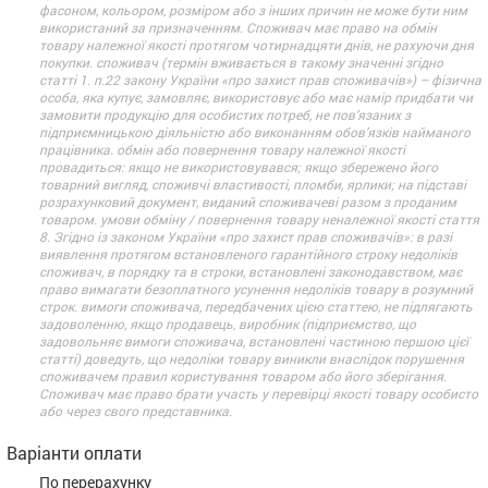
фасоном, кольором, розміром або з інших причин не може бути ним
використаний за призначенням. Споживач має право на обмін
товару належної якості протягом чотирнадцяти днів, не рахуючи дня
покупки. споживач (термін вживається в такому значенні згідно
статті 1. п.22 закону України «про захист прав споживачів») – фізична
особа, яка купує, замовляє, використовує або має намір придбати чи
замовити продукцію для особистих потреб, не пов’язаних з
підприємницькою діяльністю або виконанням обов’язків найманого
працівника. обмін або повернення товару належної якості
провадиться: якщо не використовувався; якщо збережено його
товарний вигляд, споживчі властивості, пломби, ярлики; на підставі
розрахунковий документ, виданий споживачеві разом з проданим
товаром. умови обміну / повернення товару неналежної якості стаття
8. Згідно із законом України «про захист прав споживачів»: в разі
виявлення протягом встановленого гарантійного строку недоліків
споживач, в порядку та в строки, встановлені законодавством, має
право вимагати безоплатного усунення недоліків товару в розумний
строк. вимоги споживача, передбачених цією статтею, не підлягають
задоволенню, якщо продавець, виробник (підприємство, що
задовольняє вимоги споживача, встановлені частиною першою цієї
статті) доведуть, що недоліки товару виникли внаслідок порушення
споживачем правил користування товаром або його зберігання.
Споживач має право брати участь у перевірці якості товару особисто
або через свого представника.
Варіанти оплати
По перерахунку