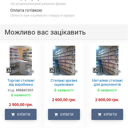
На розрахунковий рахунок фірми
Оплата готівкою
Оплата при отриманні товару в курєра
Можливо вас зацікавить
Торгові стелажі
Стелажі архівні
Металеві стелажі
від виробника
оцинковані
для документів
Код:
496841031
В наявності
В наявності
В наявності
2 600,00 грн.
2 600,00 грн.
2 900,00 грн.
КУПИТИ
КУПИТИ
КУПИТИ