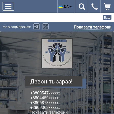
UA
Вхід
Показати телефони
Ми в соцмережах:
Юріс,
ПП
-
виробник
поличних
металевих
стелажів
Дзвоніть зараз!
+3809547xxxxx;
+3804459xxxxx;
+3806878xxxxx;
+3809363xxxxx;
Показати телефони