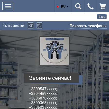
RU
Вход
Показать телефоны
Мы в соцсетях:
Юрис,
ЧП
-
производитель
полочных
металлических
стеллажей
Звоните сейчас!
+3809547xxxxx;
+3804459xxxxx;
+3806878xxxxx;
+3809363xxxxx;
+3805035xxxxx;