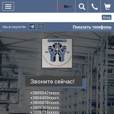
RU
Вход
Показать телефоны
Мы в соцсетях:
Юрис,
ЧП
-
производитель
полочных
металлических
стеллажей
Звоните сейчас!
+3809547xxxxx;
+3804459xxxxx;
+3806878xxxxx;
+3809363xxxxx;
+3805035xxxxx;