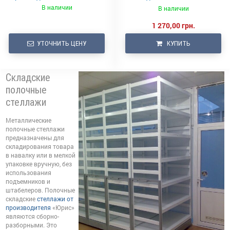
1824х920х600\4Д
В наличии
В наличии
1 270,00 грн.
УТОЧНИТЬ ЦЕНУ
КУПИТЬ
Складские
полочные
стеллажи
Металлические
полочные стеллажи
предназначены для
складирования товара
в навалку или в мелкой
упаковке вручную, без
использования
подъемников и
штабелеров. Полочные
складские
стеллажи от
производителя
«Юрис»
являются сборно-
разборными. Это