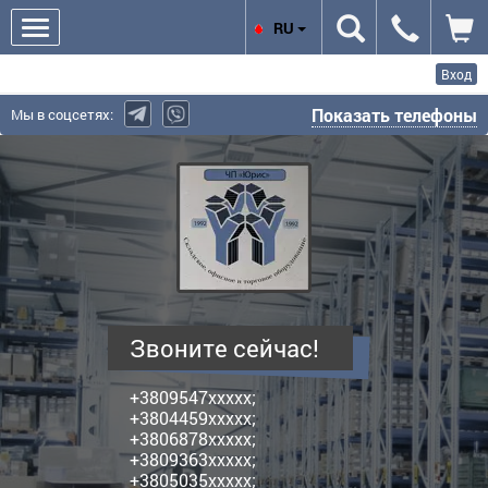
RU
Вход
Показать телефоны
Мы в соцсетях:
Юрис,
ЧП
-
производитель
полочных
металлических
стеллажей
Звоните сейчас!
+3809547xxxxx;
+3804459xxxxx;
+3806878xxxxx;
+3809363xxxxx;
+3805035xxxxx;