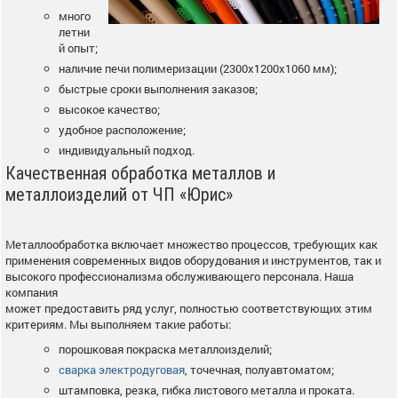
много
летни
й опыт;
наличие печи полимеризации (2300х1200х1060 мм);
быстрые сроки выполнения заказов;
высокое качество;
удобное расположение;
индивидуальный подход.
Качественная обработка металлов и
металлоизделий от ЧП «Юрис»
Металлообработка включает множество процессов, требующих как
применения современных видов оборудования и инструментов, так и
высокого профессионализма обслуживающего персонала. Наша
компания
может предоставить ряд услуг, полностью соответствующих этим
критериям. Мы выполняем такие работы:
порошковая покраска металлоизделий;
сварка электродуговая
, точечная, полуавтоматом;
штамповка, резка, гибка листового металла и проката.