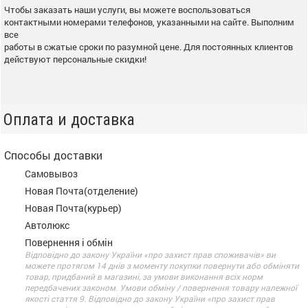
Чтобы заказать наши услуги, вы можете воспользоваться
контактными номерами телефонов, указанными на сайте. Выполним
все
работы в сжатые сроки по разумной цене. Для постоянных клиентов
действуют персональные скидки!
Оплата и доставка
Способы доставки
Самовывоз
Новая Почта(отделение)
Новая Почта(курьер)
Автолюкс
Повернення і обмін
Відповідно до закону України «про захист прав споживачів» ви
можете протягом 14 днів з моменту покупки повернути або обміняти
товар, придбаний в магазині, за умови виконання всіх норм
передбачених законом. Умови обміну / повернення товару належної
якості стаття 9. Відповідно до закону України «про захист прав