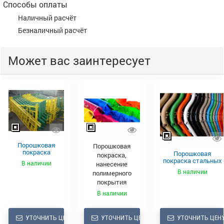
Способы оплаты
Наличный расчёт
Безналичный расчёт
Может вас заинтересует
Порошковая
Порошковая
покраска
Порошковая
покраска,
металлоизделий
покраска стальных
В наличии
нанесение
металлоконструкци
В наличии
полимерного
покрытия
В наличии
УТОЧНИТЬ ЦЕНУ
УТОЧНИТЬ ЦЕНУ
УТОЧНИТЬ ЦЕН