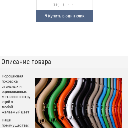
Купить в один клик
Описание товара
Порошковая
покраска
стальных и
оцинкованных
металлоконстру
кций в
любой
желаемый цвет.
Наши
преимущества: