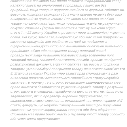
споживачів»: споживач має право обміняти непродовольчий товар
належної якості на аналогічний у продавця, у якого він був
придбаний, якщо товар не задовольнив його за формою, габаритами,
фасоном, кольором, розміром або з інших причин не може бути ним
використаний за призначенням. Споживач має право на обмін
товару належної якості протягом чотирнадцяти днів, не рахуючи дня
покупки. споживач (термін вживається в такому значенні згідно
статті 1. п.22 закону України «про захист прав споживачів») – фізична
особа, яка купує, замовляє, використовує або має намір придбати чи
замовити продукцію для особистих потреб, не пов’язаних з
підприємницькою діяльністю або виконанням обов’язків найманого
працівника. обмін або повернення товару належної якості
провадиться: якщо не використовувався; якщо збережено його
товарний вигляд, споживчі властивості, пломби, ярлики; на підставі
розрахунковий документ, виданий споживачеві разом з проданим
товаром. умови обміну / повернення товару неналежної якості стаття
8. Згідно із законом України «про захист прав споживачів»: в разі
виявлення протягом встановленого гарантійного строку недоліків
споживач, в порядку та в строки, встановлені законодавством, має
право вимагати безоплатного усунення недоліків товару в розумний
строк. вимоги споживача, передбачених цією статтею, не підлягають
задоволенню, якщо продавець, виробник (підприємство, що
задовольняє вимоги споживача, встановлені частиною першою цієї
статті) доведуть, що недоліки товару виникли внаслідок порушення
споживачем правил користування товаром або його зберігання.
Споживач має право брати участь у перевірці якості товару особисто
або через свого представника.