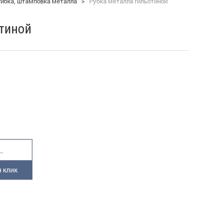
 гибка, штамповка металла
>
Рубка металла гильотиной
тиной
 клик