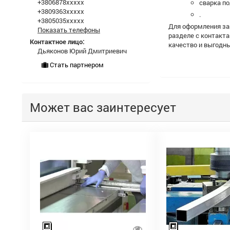
+3806878xxxxx
сварка по
+3809363xxxxx
.
+3805035xxxxx
Для оформления за
Показать телефоны
разделе с контакт
Контактное лицо:
качество и выгодн
Дьяконов Юрий Дмитриевич
Стать партнером
Может вас заинтересует