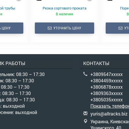
ой трубы
Резка сортового проката
Поре
ии
В наличии
В
 ЦЕНУ
УТОЧНИТЬ ЦЕНУ
УТ
ИК РАБОТЫ
КОНТАКТЫ
льник: 08:30 – 17:30
+3809547xxxxx
к: 08:30 – 17:30
+3804459xxxxx
 08:30 – 17:30
+3806878xxxxx
: 08:30 – 17:30
+3809363xxxxx
а: 08:30 – 17:30
+3805035xxxxx
а: выходной
Показать телефо
есение: выходной
y
uri
s@a
llr
ack
s.b
iz
Украина, Киевская
Ушинского, 40