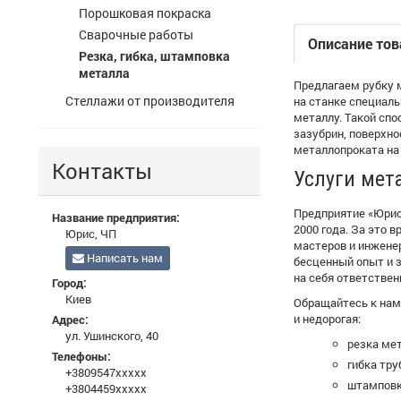
Порошковая покраска
Сварочные работы
Описание тов
Резка, гибка, штамповка
металла
Предлагаем рубку м
Стеллажи от производителя
на станке специал
металлу. Такой спо
зазубрин, поверхн
металлопроката на
Контакты
Услуги мет
Предприятие «Юрис
Название предприятия:
2000 года. За это
Юрис, ЧП
мастеров и инжене
Написать нам
бесценный опыт и 
на себя ответствен
Город:
Киев
Обращайтесь к нам,
и недорогая:
Адрес:
ул. Ушинского, 40
резка мет
Телефоны:
гибка тру
+3809547xxxxx
штамповк
+3804459xxxxx