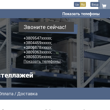
Ua
Ru
Вход
Показать телефоны
Звоните сейчас!
+3809547xxxxx;
+3804459xxxxx;
+3806878xxxxx;
+3809363xxxxx;
+3805035xxxxx;
Показать телефоны
стеллажей
Оплата / Доставка