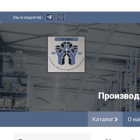
Мы в соцсетях:
Юрис,
ЧП
-
производитель
полочных
металлических
Производ
стеллажей
Каталог
О на