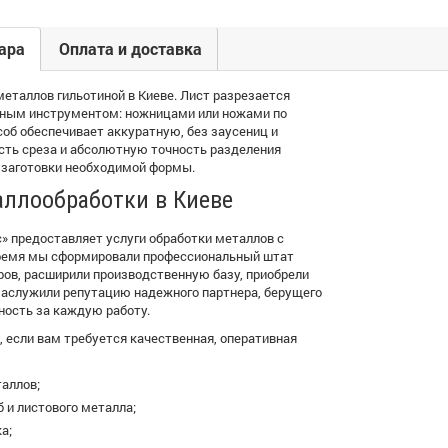
ара
Оплата и доставка
еталлов гильотиной в Киеве. Лист разрезается
ьным инструментом: ножницами или ножами по
соб обеспечивает аккуратную, без заусениц и
ость среза и абсолютную точность разделения
 заготовки необходимой формы.
аллообработки в Киеве
» предоставляет услуги обработки металлов с
 время мы сформировали профессиональный штат
ров, расширили производственную базу, приобрели
заслужили репутацию надежного партнера, берущего
ность за каждую работу.
 если вам требуется качественная, оперативная
аллов;
б и листового металла;
а;