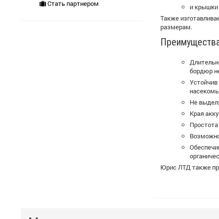
Стать партнером
и крышки
Также изготавлива
размерам.
Преимущества 
Длительн
бордюр н
Устойчив 
насекомы
Не выдел
Края акку
Простота 
Возможно
Обеспечи
органичес
Юрис ЛТД также п