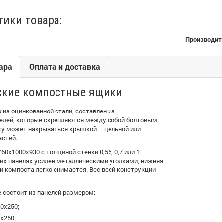
тики товара:
Производит
ара
Оплата и доставка
ские компостные ящики
из оцинкованной стали, составлен из
елей, которые скрепляются между собой болтовым
ху может накрываться крышкой – цельной или
астей.
60х1000х930 с толщиной стенки 0,55, 0,7 или 1
них панелях усилен металлическими уголками, нижняя
и компоста легко снимается. Вес всей конструкции
 состоит из панелей размером:
00х250;
0х250;