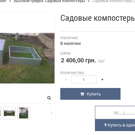
алог
>
Высокие грядки. Садовые компостеры
>
Садовые компостеры (
Садовые компостеры
Наличие:
В наличии
Цена :
2 406,00 грн.
/шт
Количество:
-
+
Купить
Купить в один