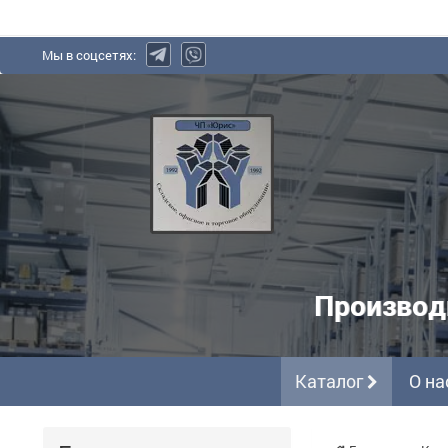
Мы в соцсетях:
Юрис,
ЧП
-
производитель
полочных
металлических
Производ
стеллажей
Каталог
О на