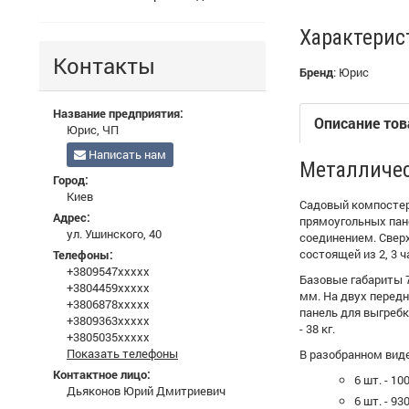
Характерис
Контакты
Бренд
:
Юрис
Название предприятия:
Описание тов
Юрис, ЧП
Написать нам
Металличе
Город:
Киев
Садовый компостер 
Адрес:
прямоугольных пан
ул. Ушинского, 40
соединением. Свер
состоящей из 2, 3 ч
Телефоны:
+3809547xxxxx
Базовые габариты 7
+3804459xxxxx
мм. На двух перед
+3806878xxxxx
панель для выгребк
+3809363xxxxx
- 38 кг.
+3805035xxxxx
Показать телефоны
В разобранном виде
Контактное лицо:
6 шт. - 10
Дьяконов Юрий Дмитриевич
6 шт. - 93