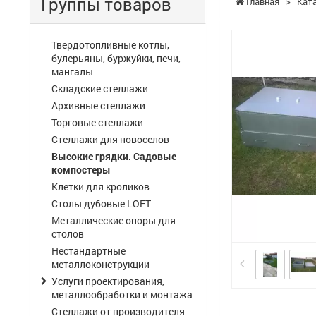
Группы товаров
Главная
>
Кат
Твердотопливные котлы,
булерьяны, буржуйки, печи,
мангалы
Складские стеллажи
Архивные стеллажи
Торговые стеллажи
Стеллажи для новоселов
Высокие грядки. Садовые
компостеры
Клетки для кроликов
Столы дубовые LOFT
Металлические опоры для
столов
Нестандартные
металлоконструкции
Услуги проектирования,
металлообработки и монтажа
Стеллажи от производителя