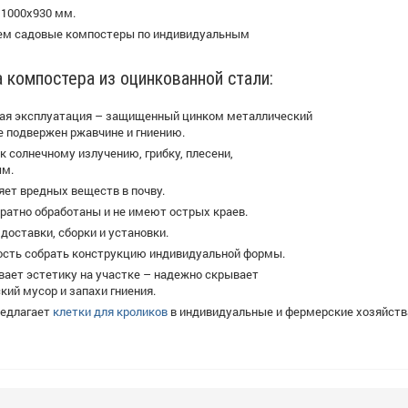
 1000х930 мм.
ем садовые компостеры по индивидуальным
компостера из оцинкованной стали:
ая эксплуатация – защищенный цинком металлический
е подвержен ржавчине и гниению.
к солнечному излучению, грибку, плесени,
м.
яет вредных веществ в почву.
ратно обработаны и не имеют острых краев.
доставки, сборки и установки.
сть собрать конструкцию индивидуальной формы.
вает эстетику на участке – надежно скрывает
кий мусор и запахи гниения.
редлагает
клетки для кроликов
в индивидуальные и фермерские хозяйств