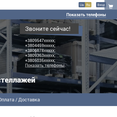
Ua
Ru
Вход
Показать телефоны
Звоните сейчас!
+3809547xxxxx;
+3804459xxxxx;
+3806878xxxxx;
+3809363xxxxx;
+3805035xxxxx;
Показать телефоны
стеллажей
Оплата / Доставка