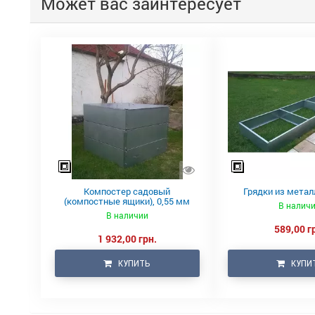
Может вас заинтересует
Компостер садовый
Грядки из метал
(компостные ящики), 0,55 мм
В налич
В наличии
589,00 г
1 932,00 грн.
КУПИТЬ
КУПИ