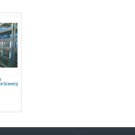
о
я бізнесу