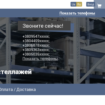
Ua
Ru
Вход
Показать телефоны
Звоните сейчас!
+3809547xxxxx;
+3804459xxxxx;
+3806878xxxxx;
+3809363xxxxx;
+3805035xxxxx;
Показать телефоны
стеллажей
Оплата / Доставка