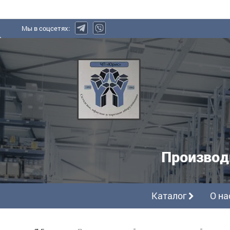
Мы в соцсетях:
Юрис,
ЧП
-
производитель
полочных
металлических
Производ
стеллажей
Каталог
О на